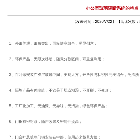
办公室玻璃隔断系统的特点
【发表时间：2020/7/22】 【阅读次数：
1、外形美观，形象突出，面板随意组合，尽显创意；
2、环保产品，无限次移动，随意分割区间，可重复利用；
3、百叶帘安装在双层玻璃中间，美观大方，开放性与私密性完美结合，免清洗
4、隔墙产品有伸缩缝，不管是干燥或潮湿，不开裂，不变形；
5、工厂化加工、无油漆、无异味，无污染，绿色环保产品；
6、门框有密封条，隔声效果及密封性提高；
7、门合叶及玻璃门锁安装在中部，使用起来极其方便；