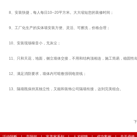
8、安装快捷，每人每日10--20平方米。大大缩短您的装修时间；
9、工厂化生产的实体墙安装方便、灵活、可擦洗，价格合理；
10、安装现场噪音小，无灰尘；
11、只和天花，地面，侧立墙体交接，不用和结构顶相连，施工简易，稳固性
12、满足消防要求，墙体内可暗敷强弱电管线；
13、隔墙既保持其独立性，又能和装饰公司隔墙衔接，达到完美组合。
活动隔断
|
高隔间
|
富美家系列
|
人才招聘
|
成功案例
|
关于鼎格