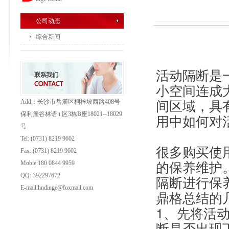
公司动态
综合新闻
活动隔断是
小空间连成
间区域，具
Add：长沙市岳麓区桐梓坡西路408号
保利麓谷林语 i 区3栋B座18021--18029
用中如何对
号
Tel: (0731) 8219 9602
很多购买使
Fax: (0731)
8219 9602
的保养维护
Mobie:180 0844 9959
QQ: 392297672
隔断进行保
E-mail:hndinge@foxmail.com
鼎格总结的
1、先将活
断是否出现